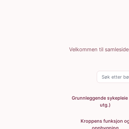
Hopp til hovedinnhold
Gyldendal Ressurser
Hjem
Velkommen til samlesiden 
Søk etter bøker
Grunnleggende sykepleie 
utg.)
Kroppens funksjon o
oppbygning