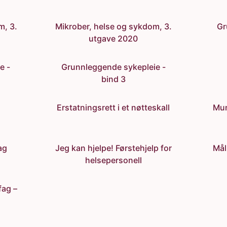
m, 3.
Mikrober, helse og sykdom, 3.
Gr
utgave 2020
e -
Grunnleggende sykepleie -
bind 3
Erstatningsrett i et nøtteskall
Mun
ag
Jeg kan hjelpe! Førstehjelp for
Mål
helsepersonell
fag –