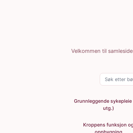
Hopp til hovedinnhold
Gyldendal Ressurser
Hjem
Velkommen til samlesiden 
Søk etter bøker
Grunnleggende sykepleie 
utg.)
Kroppens funksjon o
oppbygning