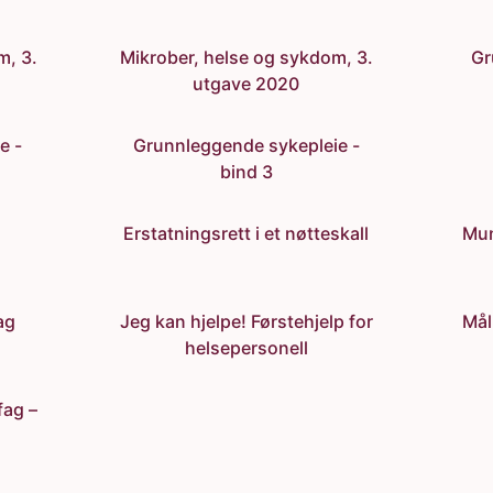
m, 3.
Mikrober, helse og sykdom, 3.
Gr
utgave 2020
e -
Grunnleggende sykepleie -
bind 3
Erstatningsrett i et nøtteskall
Mun
ag
Jeg kan hjelpe! Førstehjelp for
Mål
helsepersonell
fag –