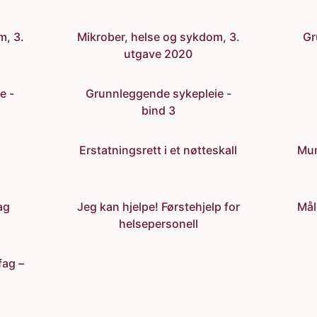
m, 3.
Mikrober, helse og sykdom, 3.
Gr
utgave 2020
e -
Grunnleggende sykepleie -
bind 3
Erstatningsrett i et nøtteskall
Mun
ag
Jeg kan hjelpe! Førstehjelp for
Mål
helsepersonell
fag –