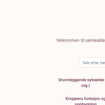
Hopp til hovedinnhold
Gyldendal Ressurser
Hjem
Velkommen til samlesiden 
Søk etter bøker
Grunnleggende sykepleie 
utg.)
Kroppens funksjon o
oppbygning